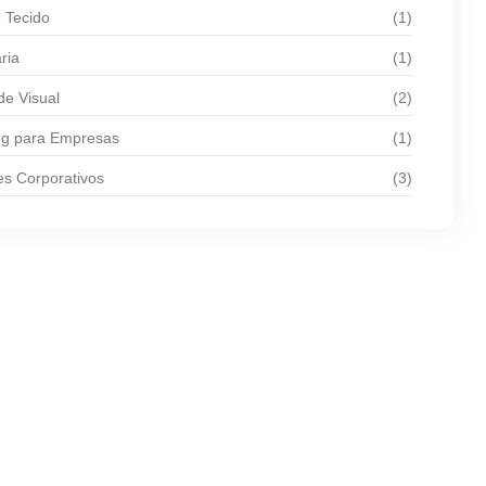
 Tecido
(1)
ria
(1)
de Visual
(2)
ng para Empresas
(1)
es Corporativos
(3)