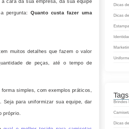
 a cara da sua empresa, da sua equipe
Dicas d
sa pergunta:
Quanto custa fazer uma
Dicas de
Estampa
Identida
Marketi
tem muitos detalhes que fazem o valor
Uniform
quantidade de peças, até o tempo de
de forma simples, com exemplos práticos,
Tags
. Seja para uniformizar sua equipe, dar
Brindes
Camiset
 próprio.
Dicas d
re
qual o melhor tecido para camisetas