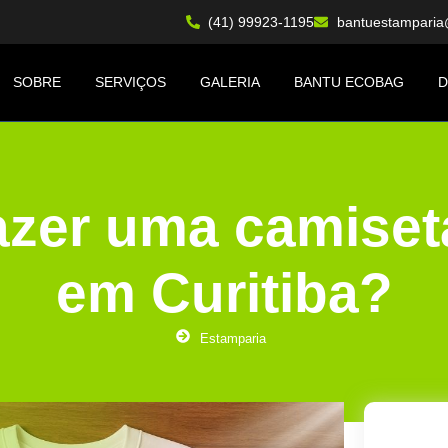
(41) 99923-1195
bantuestampari
SOBRE
SERVIÇOS
GALERIA
BANTU ECOBAG
D
azer uma camiset
em Curitiba?
Estamparia